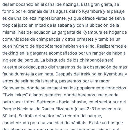
desembocando en el canal de Kazinga. Esta gran grieta, se
formó por el drenaje de las aguas del río Kyambura y el paisaje
es de una belleza impresionante, ya que ofrece vistas de selva
tropical justo en mitad de la sabana y con la ubicación de la
misma línea del ecuador. La garganta de Kyambura es hogar de
comunidades de chimpancés y otros primates y también un
buen número de hipopótamos habitan en el río. Realizaremos el
trekking en la garganta acompañados por un ranger de habnla
inglesa del parque. La búsqueda de los chimpancés será
nuestra prioridad, pero disfrutaremos de la observación de más
fauna durante la caminata. Después del trekking en Kyambura y
antes de salir hacia Ishasha, pasaremos por el mirador
Kichwamba donde se encuentran los popularmente conocidos
“Twin Lakes” o lagos gemelos, donde haremos una parada
para sacar fotos. Saldremos hacia Ishasha, en el sector sur del
Parque Nacional de Queen Elizabeth (unas 2-3 horas en ruta,
80 km). Se trata del sector más remoto del parque,
caracterizado por una variedad de hábitats. Existe un bosque
de sabana y una zona pantanosa, en las inmediaciones del