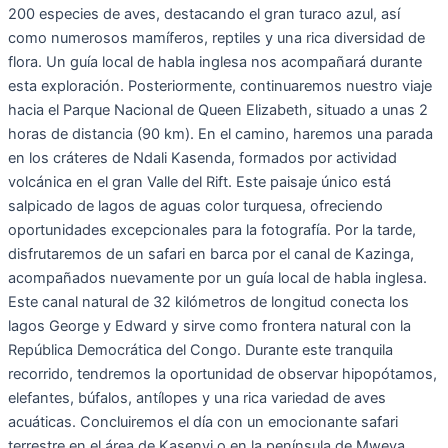
200 especies de aves, destacando el gran turaco azul, así
como numerosos mamíferos, reptiles y una rica diversidad de
flora. Un guía local de habla inglesa nos acompañará durante
esta exploración. Posteriormente, continuaremos nuestro viaje
hacia el Parque Nacional de Queen Elizabeth, situado a unas 2
horas de distancia (90 km). En el camino, haremos una parada
en los cráteres de Ndali Kasenda, formados por actividad
volcánica en el gran Valle del Rift. Este paisaje único está
salpicado de lagos de aguas color turquesa, ofreciendo
oportunidades excepcionales para la fotografía. Por la tarde,
disfrutaremos de un safari en barca por el canal de Kazinga,
acompañados nuevamente por un guía local de habla inglesa.
Este canal natural de 32 kilómetros de longitud conecta los
lagos George y Edward y sirve como frontera natural con la
República Democrática del Congo. Durante este tranquila
recorrido, tendremos la oportunidad de observar hipopótamos,
elefantes, búfalos, antílopes y una rica variedad de aves
acuáticas. Concluiremos el día con un emocionante safari
terrestre en el área de Kasenyi o en la península de Mweya,